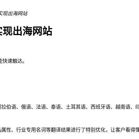
实现出海网站
实现出海网站
能快速触达。
。
阿拉伯语、俄语、法语、泰语、土耳其语、西班牙语、越南语、
品属性、行业专用名词等翻译结果进行了特别优化，让客户看得