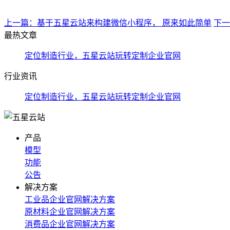
上一篇：基于五星云站来构建微信小程序， 原来如此简单
下一
最热文章
定位制造行业，五星云站玩转定制企业官网
行业资讯
定位制造行业，五星云站玩转定制企业官网
产品
模型
功能
公告
解决方案
工业品企业官网解决方案
原材料企业官网解决方案
消费品企业官网解决方案