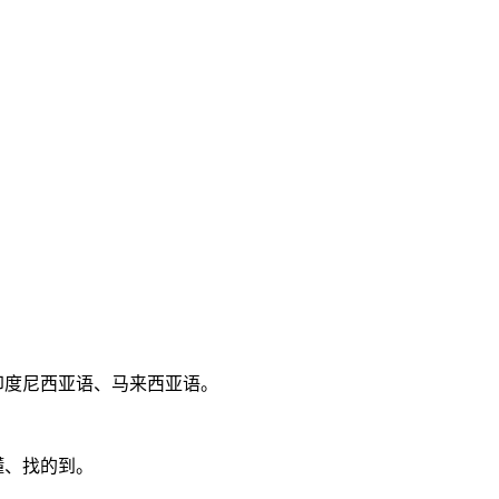
印度尼西亚语、马来西亚语。
懂、找的到。